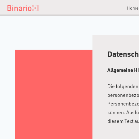
Hom
Datensch
Allgemeine H
Die folgenden
personenbezog
Personenbezoge
können. Ausfü
diesem Text a