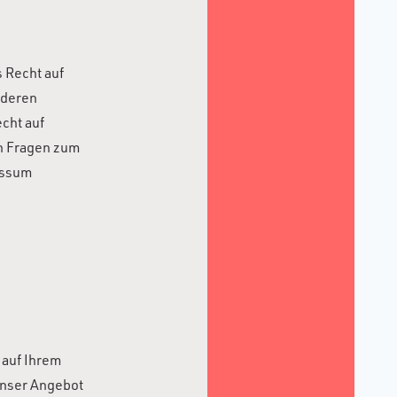
 Recht auf
 deren
cht auf
en Fragen zum
essum
 auf Ihrem
unser Angebot