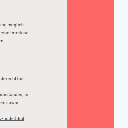
gung möglich.
t eine formlose
en
rderecht bei
ndeslandes, in
ten sowie
s-node.html
.