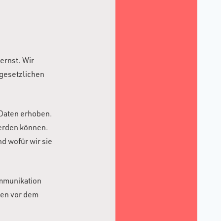
ernst. Wir
gesetzlichen
Daten erhoben.
werden können.
d wofür wir sie
ommunikation
ten vor dem