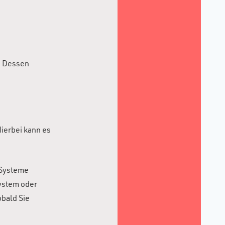
. Dessen
ierbei kann es
-Systeme
system oder
obald Sie