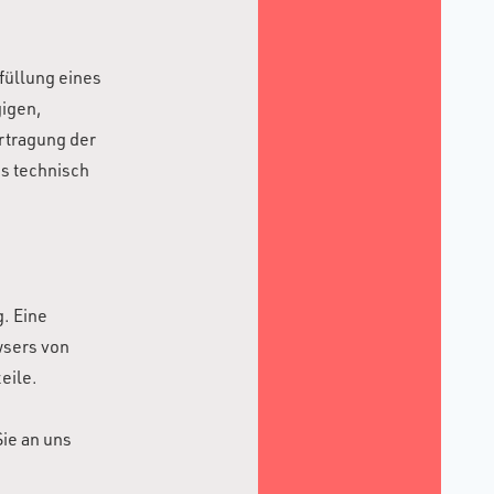
rfüllung eines
gigen,
rtragung der
es technisch
. Eine
wsers von
eile.
Sie an uns