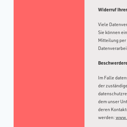
Widerruf Ihre
Viele Datenver
Sie können ein
Mitteilung per
Datenverarbei
Beschwerderec
Im Falle date
der zuständig
datenschutzre
dem unser Unt
deren Kontak
werden:
www.b