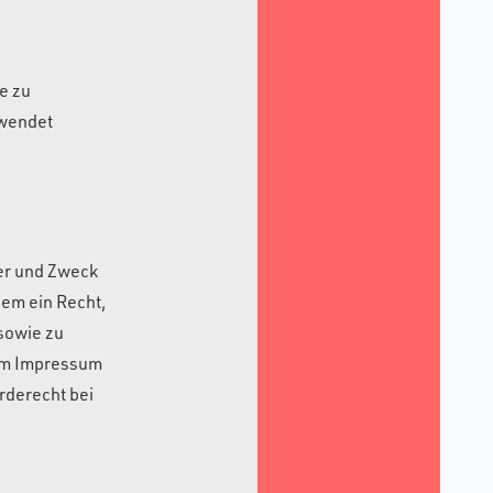
e zu
rwendet
ger und Zweck
em ein Recht,
sowie zu
 im Impressum
rderecht bei